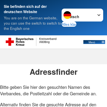
Sie befinden sich auf der
Sprache wechseln zu
deutschen Website
Suche
You are on the German website,
you can use the switch to switch to
Alles klar
the English one
Kreisverband
Menü
Altötting
Foto: A. Zelck / DRKS
Adressen
Adressfinder
Bitte geben Sie hier den gesuchten Namen des
Verbandes, die Postleitzahl oder die Gemeinde an.
Alternativ finden Sie die gesuchte Adresse auf den