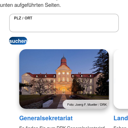
unten aufgeführten Seiten.
PLZ / ORT
Foto: Joerg F. Mueller / DRK
Generalsekretariat
Land
So finden Sie zum DRK-Generalsekretariat!
Sehen S