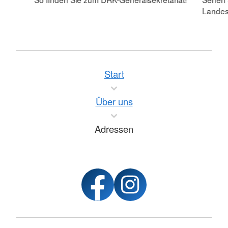
Lande
Start
Über uns
Adressen