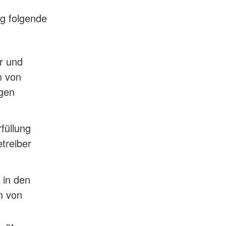
ng folgende
r und
n von
gen
füllung
treiber
 in den
n von