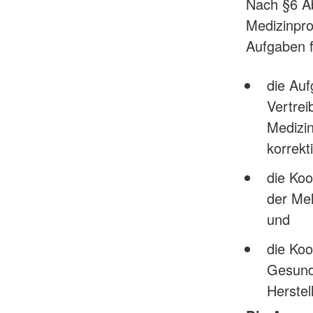
Nach §6 Ab
Medizinprod
Aufgaben f
die Auf
Vertre
Medizi
korrek
die Koo
der Mel
und
die Ko
Gesund
Herstel