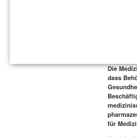
Die Mediz
dass Behö
Gesundhei
Beschäfti
medizinisc
pharmazeu
für Mediz