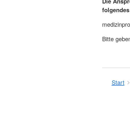
Die Anspr
folgendes
medizinpro
Bitte gebe
Start