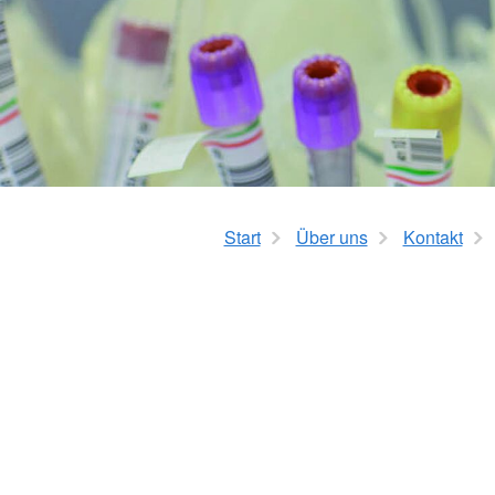
Organigramme
Barrierefreiheitserkl
Aktive Senioren
Start
Über uns
Kontakt