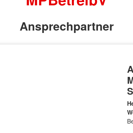
Ansprechpartner
A
M
S
H
W
Be