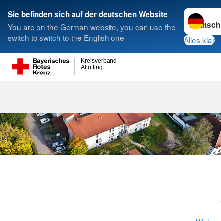
Sprache w
Sie befinden sich auf der deutschen Website
You are on the German website, you can use the
Suche
switch to switch to the English one
Alles klar
Kreisverband
Altötting
Wohnanlage (b