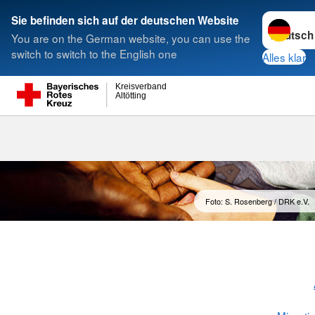
Sprache w
Sie befinden sich auf der deutschen Website
You are on the German website, you can use the
Suche
switch to switch to the English one
Alles klar
Kreisverband
Altötting
Integrationsl
Ehrenamtes
Foto: S. Rosenberg / DRK e.V.