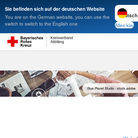
Sprache w
Sie befinden sich auf der deutschen Website
You are on the German website, you can use the
Suche
switch to switch to the English one
Alles klar
Kreisverband
Altötting
Fachkraft für
Sozial- und Ge
Blue Planet Studio - stock.adobe