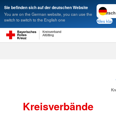
Sprache w
Sie befinden sich auf der deutschen Website
You are on the German website, you can use the
Suche
switch to switch to the English one
Alles klar
Kreisverband
Altötting
Kreisverbänd
Kr
Kreisverbände