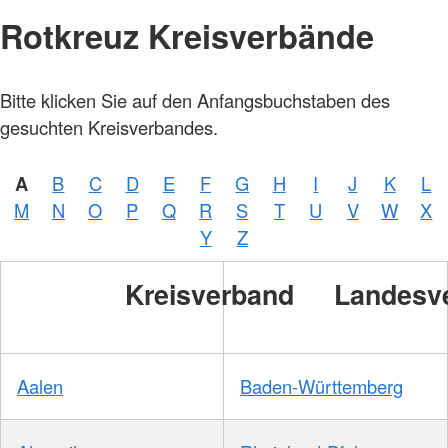
Rotkreuz Kreisverbände
Bitte klicken Sie auf den Anfangsbuchstaben des
Foto:
A.
gesuchten Kreisverbandes.
Zelck
/
DRKS
A
B
C
D
E
F
G
H
I
J
K
L
Foto:
M
N
O
P
Q
R
S
T
U
V
W
X
A.
Zelck
Y
Z
/
DRKS
Kreisverband
Landesv
Aalen
Baden-Württemberg