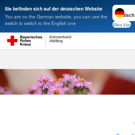
Sprache w
Sie befinden sich auf der deutschen Website
You are on the German website, you can use the
Suche
switch to switch to the English one
Alles klar
Kreisverband
Altötting
Betreuungsg