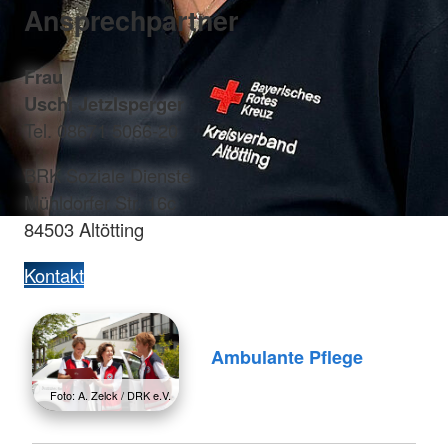
Ansprechpartner
Frau
Uschi Jetzlsperger
Tel. 08671 5066-20
BRK Soziale Dienste
Mühldorfer Str. 16c
84503 Altötting
Kontakt
Ambulante Pflege
Foto: A. Zelck / DRK e.V.