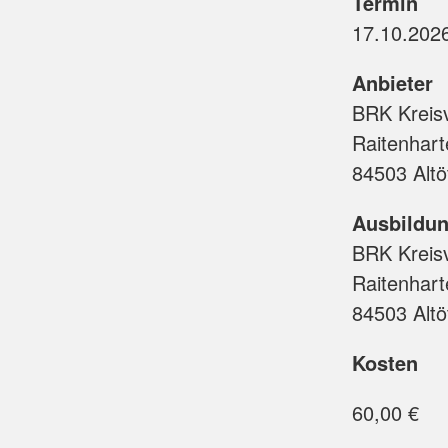
Termin
Aktive Senioren
Anbieter
BRK Kreisv
Raitenharte
84503 Altö
Ausbildun
BRK Kreis
Raitenharte
84503 Altö
Kosten
60,00 €