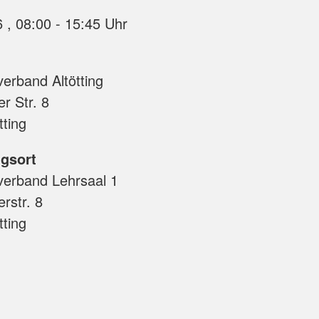
Barrierefreiheitserklärung
Jugendmigrationsdienst
17.10.2026 , 08:00 - 15:45 Uhr
Suchdienst
Projekt WOHIN
erband Altötting
r Str. 8
tting
gsort
verband Lehrsaal 1
rstr. 8
tting