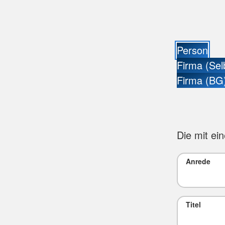
Person
Firma (Sel
Firma (BG
Die mit ei
Anrede
Titel