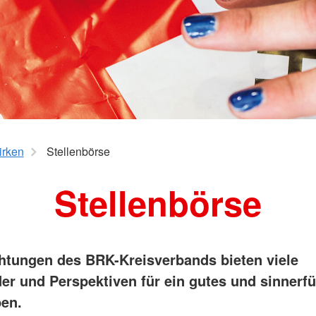
Barrierefreiheitserklärung
Jugendmigrationsdienst
Suchdienst
Projekt WOHIN
irken
Stellenbörse
Stellenbörse
chtungen des BRK-Kreisverbands bieten viele
er und Perspektiven für ein gutes und sinnerfü
ben.