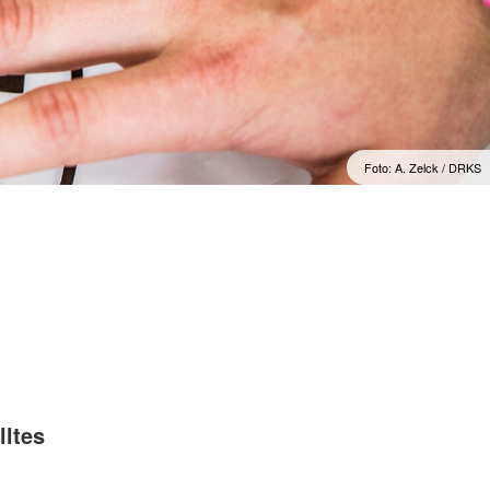
Das Herzenswunsch Hospizmobil
Foto: A. Zelck / DRKS
lltes