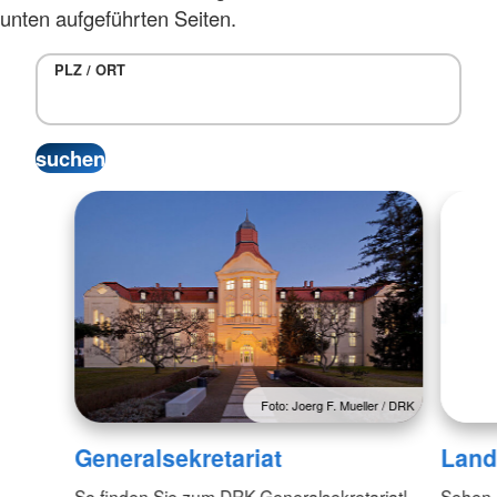
unten aufgeführten Seiten.
PLZ / ORT
Foto: Joerg F. Mueller / DRK
Generalsekretariat
Land
So finden Sie zum DRK-Generalsekretariat!
Sehen S