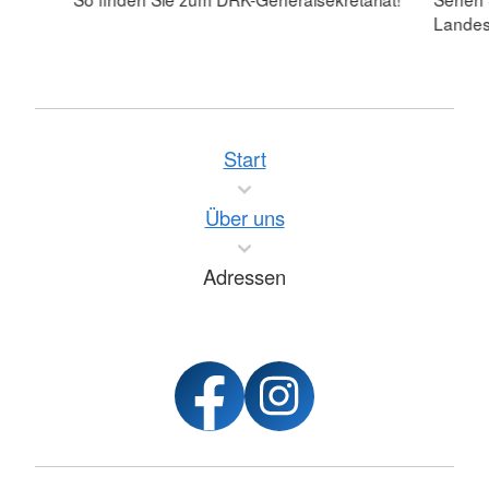
Lande
Start
Über uns
Adressen