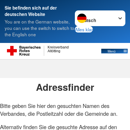
Sie befinden sich auf der
Sprache wechseln zu
deutschen Website
Suche
You are on the German website,
you can use the switch to switch to
Alles klar
the English one
Kreisverband
Menü
Altötting
Foto: A. Zelck / DRKS
Adressen
Adressfinder
Bitte geben Sie hier den gesuchten Namen des
Verbandes, die Postleitzahl oder die Gemeinde an.
Alternativ finden Sie die gesuchte Adresse auf den