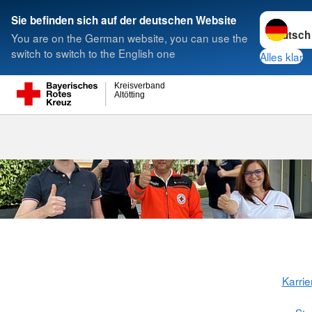
Sprache w
Sie befinden sich auf der deutschen Website
You are on the German website, you can use the
Suche
switch to switch to the English one
Alles klar
Kreisverband
Altötting
Stellenbörse
Karrie