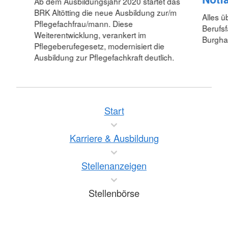
Ab dem Ausbildungsjahr 2020 startet das
BRK Altötting die neue Ausbildung zur/m
Alles ü
Pflegefachfrau/mann. Diese
Berufsf
Weiterentwicklung, verankert im
Burgha
Pflegeberufegesetz, modernisiert die
Ausbildung zur Pflegefachkraft deutlich.
Start
Karriere & Ausbildung
Stellenanzeigen
Stellenbörse