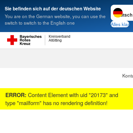
Sprache w
Sie befinden sich auf der deutschen Website
You are on the German website, you can use the
Suche
switch to switch to the English one
Alles klar
Kreisverband
Altötting
Konta
ERROR:
Content Element with uid "20173" and
type "mailform" has no rendering definition!