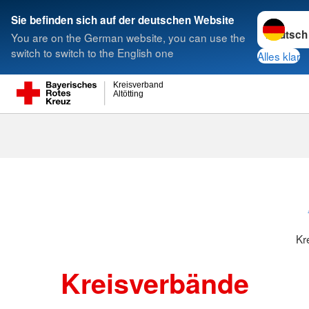
Sprache w
Sie befinden sich auf der deutschen Website
You are on the German website, you can use the
Suche
switch to switch to the English one
Alles klar
Kreisverband
Altötting
Kreisverbänd
Kr
Kreisverbände